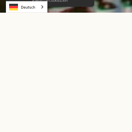
POWERED BY COOKIESCRIPT
Deutsch
Produkte filtern nach
Alle Produkte
Karpfen und andere Cypriniden
Hecht und Aal
UNSERE PREMIUM FISCH-